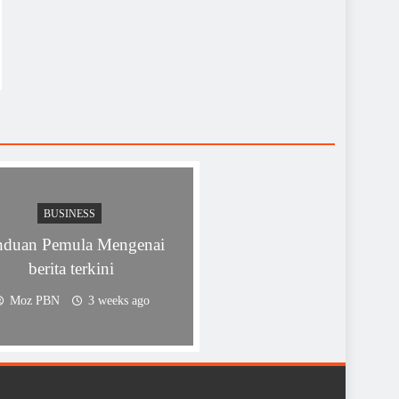
BUSINESS
nduan Pemula Mengenai
berita terkini
Moz PBN
3 weeks ago