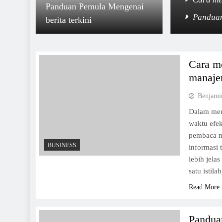
Panduan Pemula Mengenai
erkini
Panduan
berita terkini
Cara me
manaje
Benjami
Dalam mem
waktu efek
pembaca m
BUSINESS
informasi 
lebih jela
satu isti
Read More
Pandua