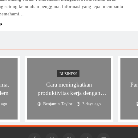
g seiring kebutuhan pengguna. Informasi yang tepat membantu
 memahami…
BUSINESS
emat
Cara meningkatkan
Pa
dern
produktivitas kerja dengan
manajemen waktu efektif
 ago
Benjamin Taylor
3 days ago