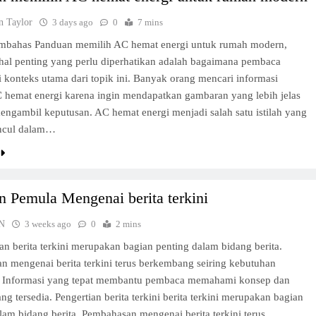
n Taylor
3 days ago
0
7 mins
bahas Panduan memilih AC hemat energi untuk rumah modern,
 hal penting yang perlu diperhatikan adalah bagaimana pembaca
onteks utama dari topik ini. Banyak orang mencari informasi
 hemat energi karena ingin mendapatkan gambaran yang lebih jelas
ngambil keputusan. AC hemat energi menjadi salah satu istilah yang
ncul dalam…
 Pemula Mengenai berita terkini
N
3 weeks ago
0
2 mins
n berita terkini merupakan bagian penting dalam bidang berita.
 mengenai berita terkini terus berkembang seiring kebutuhan
 Informasi yang tepat membantu pembaca memahami konsep dan
ng tersedia. Pengertian berita terkini berita terkini merupakan bagian
lam bidang berita. Pembahasan mengenai berita terkini terus