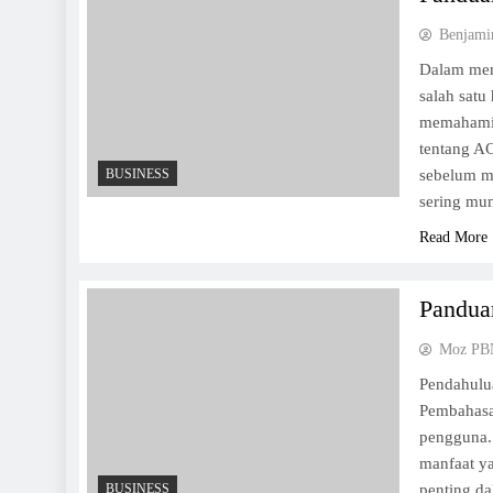
Benjami
Dalam mem
salah satu
memahami k
tentang AC
BUSINESS
sebelum me
sering mu
Read More
Panduan
Moz PB
Pendahulua
Pembahasan
pengguna.
manfaat ya
BUSINESS
penting da