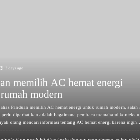
3 days ago
an memilih AC hemat energi
 rumah modern
has Panduan memilih AC hemat energi untuk rumah modern, salah s
g perlu diperhatikan adalah bagaimana pembaca memahami konteks u
anyak orang mencari informasi tentang AC hemat energi karena ingin
 gambaran yang lebih jelas sebelum mengambil keputusan. AC hemat
h satu istilah yang sering muncul dalam…
ningkatkan produktivitas kerja dengan manajemen waktu efekt