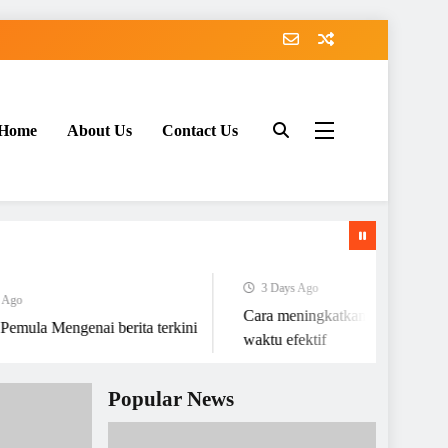
Home
About Us
Contact Us
3 Days Ago
go
Cara meningkatkan produktivitas
mula Mengenai berita terkini
waktu efektif
Popular News