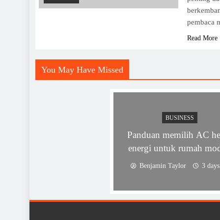
berkemban
pembaca
Read More
You May Have Missed
BUSINESS
Panduan memilih AC h
energi untuk rumah mo
Benjamin Taylor
3 days