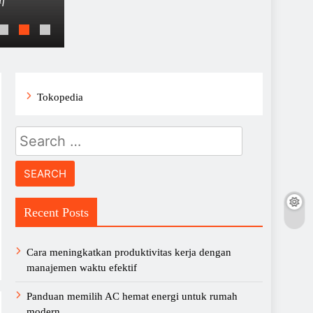
pembaca memahami…
Panduan memilih AC hemat energi untuk r
Tokopedia
Search
for:
Recent Posts
Cara meningkatkan produktivitas kerja dengan
manajemen waktu efektif
Panduan memilih AC hemat energi untuk rumah
modern