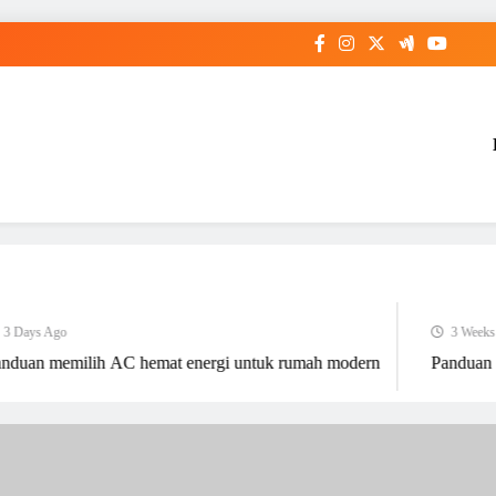
 Days Ago
3 Weeks A
duan memilih AC hemat energi untuk rumah modern
Panduan Pe